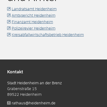
Landratsamt Heidenheim
Amtsgericht Heidenheim
Finanzamt Heidenheim
Polizeirevier Heidenheim
Kreisabfallwirtschaftsbetrieb Heidenheim
Kontakt
Stadt Heidenheim an der Brenz
Grabenstraße 15
89522
Heidenheim
rathaus@heidenheim.de