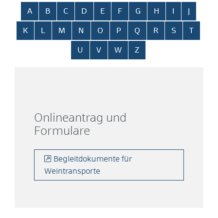
Alphabetisches Register überspringen
A
B
C
D
E
F
G
H
I
J
K
L
M
N
O
P
Q
R
S
T
U
V
W
Z
Onlineantrag und
Formulare
Begleitdokumente für
Weintransporte