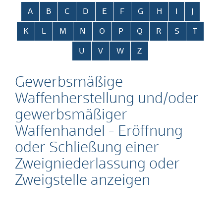
Alphabetisches Register überspringen
A
B
C
D
E
F
G
H
I
J
K
L
M
N
O
P
Q
R
S
T
U
V
W
Z
Gewerbsmäßige
Waffenherstellung und/oder
gewerbsmäßiger
Waffenhandel - Eröffnung
oder Schließung einer
Zweigniederlassung oder
Zweigstelle anzeigen