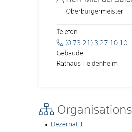
Oberbürgermeister
Telefon
(0
73
21) 3
27
10
10
Gebäude
Rathaus Heidenheim
Organisations
Dezernat 1