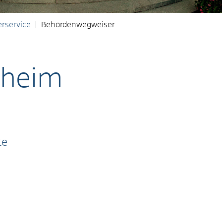
rservice
Behördenwegweiser
nheim
te