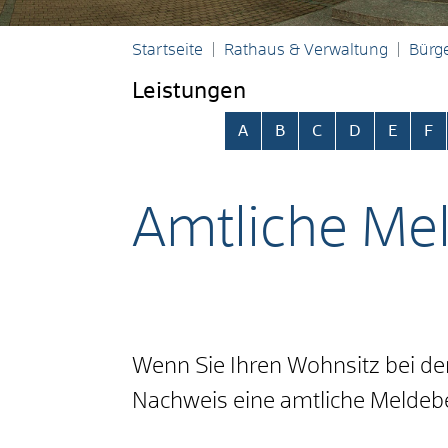
Startseite
Rathaus & Verwaltung
Bürge
Leistungen
Alphabetisches Register übersp
A
B
C
D
E
F
Amtliche Mel
Wenn Sie Ihren Wohnsitz bei de
Nachweis eine amtliche Meldeb