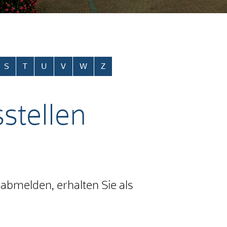
S
T
U
V
W
Z
stellen
abmelden, erhalten Sie als