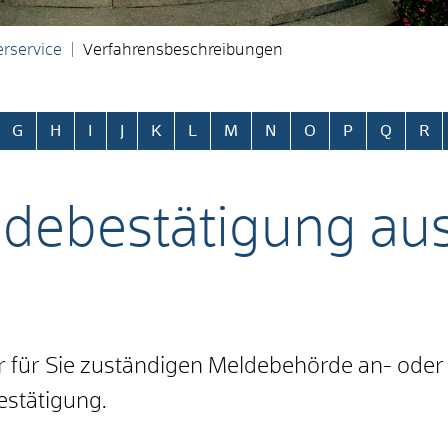
rservice
Verfahrensbeschreibungen
ringen
G
H
I
J
K
L
M
N
O
P
Q
R
debestätigung aus
r für Sie zuständigen Meldebehörde an- oder 
estätigung.