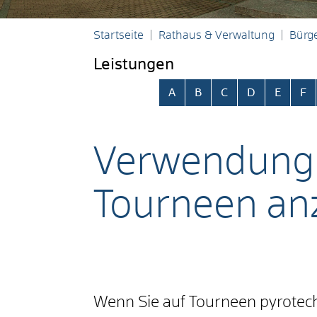
Startseite
Rathaus & Verwaltung
Bürge
Leistungen
Alphabetisches Register übersp
A
B
C
D
E
F
Verwendung p
Tourneen an
Wenn Sie auf Tourneen pyrotec