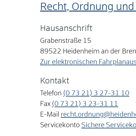
Recht, Ordnung und 
Hausanschrift
Grabenstraße 15
89522
Heidenheim an der Bre
Zur elektronischen Fahrplanau
Kontakt
Telefon
(0
73
21) 3
27-31
10
Fax
(0
73
21) 3
23-31
11
E-Mail
recht.ordnung@heidenh
Servicekonto
Sichere Servicek