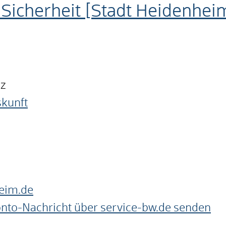
Sicherheit [Stadt Heidenhei
nz
skunft
eim.de
onto-Nachricht über service-bw.de senden