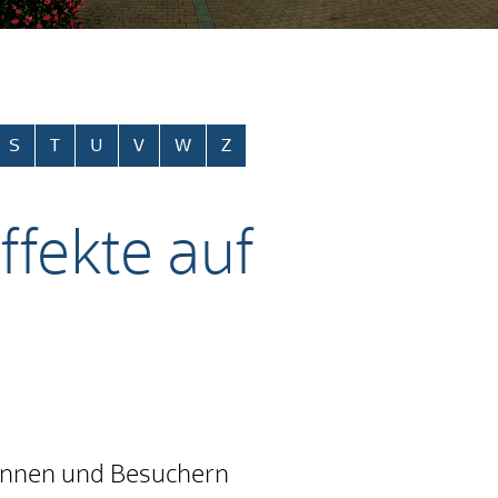
S
T
U
V
W
Z
fekte auf
rinnen und Besuchern