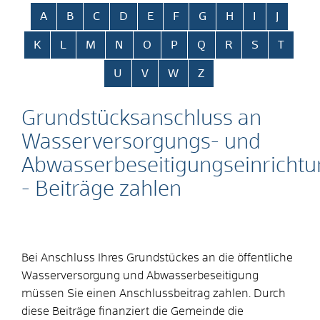
Alphabetisches Register überspringen
A
B
C
D
E
F
G
H
I
J
K
L
M
N
O
P
Q
R
S
T
U
V
W
Z
Grundstücksanschluss an
Wasserversorgungs- und
Abwasserbeseitigungseinricht
- Beiträge zahlen
Bei Anschluss Ihres Grundstückes an die öffentliche
Wasserversorgung und Abwasserbeseitigung
müssen Sie einen Anschlussbeitrag zahlen.
Durch
diese Beiträge finanziert die Gemeinde die