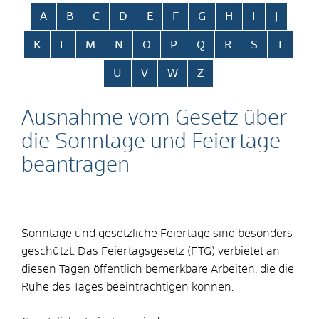
Alphabetisches Register überspringen
A
B
C
D
E
F
G
H
I
J
K
L
M
N
O
P
Q
R
S
T
U
V
W
Z
Ausnahme vom Gesetz über
die Sonntage und Feiertage
beantragen
Sonntage und gesetzliche Feiertage sind besonders
geschützt. Das Feiertagsgesetz (FTG) verbietet an
diesen Tagen öffentlich bemerkbare Arbeiten, die die
Ruhe des Tages beeinträchtigen können.