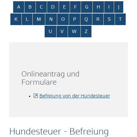
Alphabetisches Register überspringen
A
B
C
D
E
F
G
H
I
J
K
L
M
N
O
P
Q
R
S
T
U
V
W
Z
Onlineantrag und
Formulare
Befreiung von der Hundesteuer
Hundesteuer - Befreiung