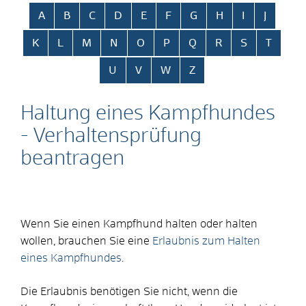
Alphabetisches Register überspringen
A
B
C
D
E
F
G
H
I
J
K
L
M
N
O
P
Q
R
S
T
U
V
W
Z
Haltung eines Kampfhundes
- Verhaltensprüfung
beantragen
Wenn Sie einen Kampfhund halten oder halten
wollen, brauchen Sie eine
Erlaubnis zum Halten
eines Kampfhundes
.
Die Erlaubnis benötigen Sie nicht, wenn die