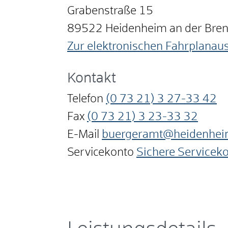
Grabenstraße 15
89522
Heidenheim an der Bre
Zur elektronischen Fahrplanau
Kontakt
Telefon
(0
73
21) 3
27-33
42
Fax
(0
73
21) 3
23-33
32
E-Mail
buergeramt@heidenhei
Servicekonto
Sichere Servicek