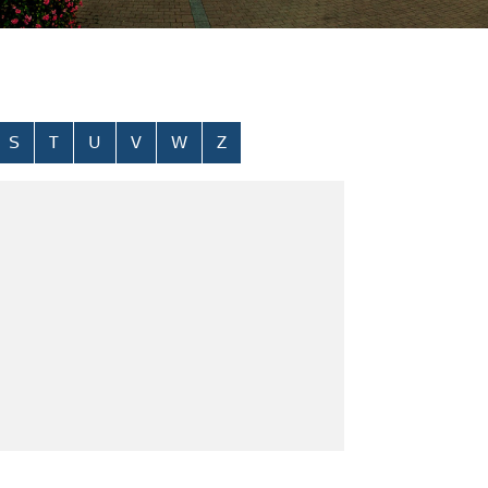
S
T
U
V
W
Z