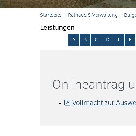
Startseite
Rathaus & Verwaltung
Bürge
Leistungen
Alphabetisches Register übersp
A
B
C
D
E
F
Onlineantrag 
Vollmacht zur Auswe