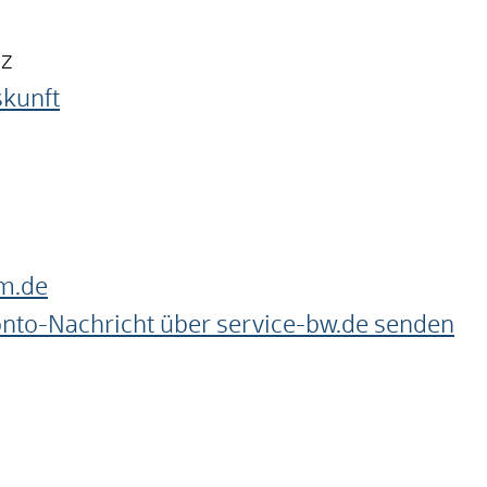
nz
skunft
m.de
onto-Nachricht über service-bw.de senden