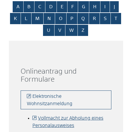
Alphabetisches Register überspringen
A
B
C
D
E
F
G
H
I
J
K
L
M
N
O
P
Q
R
S
T
U
V
W
Z
Onlineantrag und
Formulare
Elektronische
Wohnsitzanmeldung
Vollmacht zur Abholung eines
Personalausweises