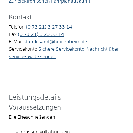
Zur elektronischen Fahrplanauskunft
Kontakt
Telefon
(0
73
21) 3
27
33
14
Fax
(0
73
21) 3
23
33
14
E-Mail
standesamt@heidenheim.de
Servicekonto
Sichere Servicekonto-Nachricht über
service-bw.de senden
Leistungsdetails
Voraussetzungen
Die Eheschließenden
müssen volljährig sein,