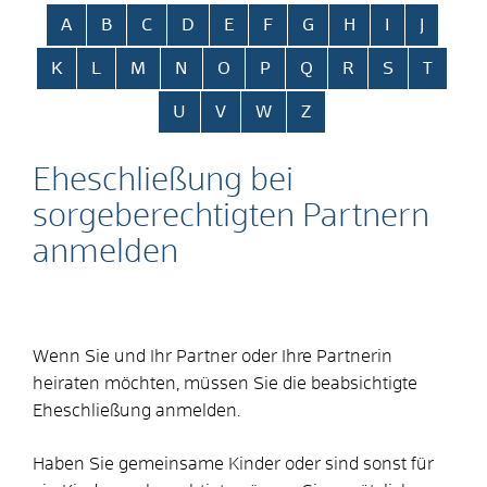
Alphabetisches Register überspringen
A
B
C
D
E
F
G
H
I
J
K
L
M
N
O
P
Q
R
S
T
U
V
W
Z
Eheschließung bei
sorgeberechtigten Partnern
anmelden
Wenn Sie und Ihr Partner oder Ihre Partnerin
heiraten möchten, müssen Sie die beabsichtigte
Eheschließung anmelden.
Haben Sie gemeinsame Kinder oder sind sonst für