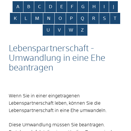
Alphabetisches Register überspringen
A
B
C
D
E
F
G
H
I
J
K
L
M
N
O
P
Q
R
S
T
U
V
W
Z
Lebenspartnerschaft -
Umwandlung in eine Ehe
beantragen
Wenn Sie in einer eingetragenen
Lebenspartnerschaft leben, können Sie die
Lebenspartnerschaft in eine Ehe umwandeln.
Diese Umwandlung müssen Sie beantragen.