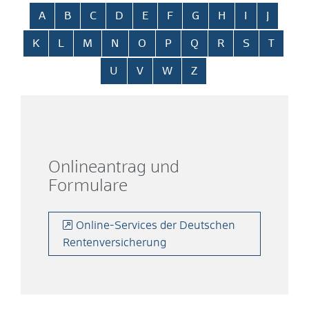
Alphabetisches Register überspringen
A
B
C
D
E
F
G
H
I
J
K
L
M
N
O
P
Q
R
S
T
U
V
W
Z
Onlineantrag und
Formulare
Online-Services der Deutschen
Rentenversicherung