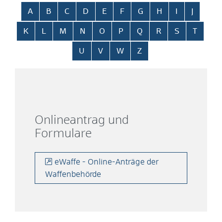
Alphabetisches Register überspringen
A
B
C
D
E
F
G
H
I
J
K
L
M
N
O
P
Q
R
S
T
U
V
W
Z
Onlineantrag und
Formulare
eWaffe - Online-Anträge der
Waffenbehörde