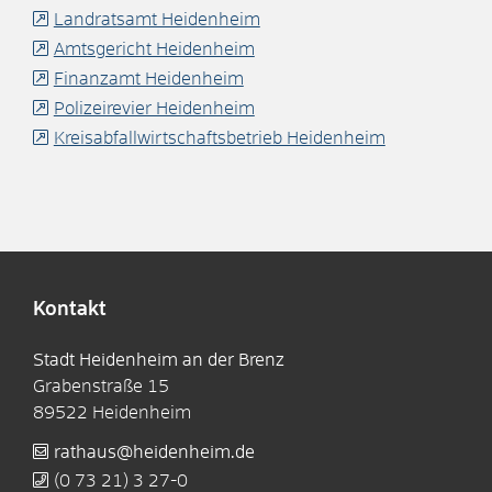
Landratsamt Heidenheim
Amtsgericht Heidenheim
Finanzamt Heidenheim
Polizeirevier Heidenheim
Kreisabfallwirtschaftsbetrieb Heidenheim
Kontakt
Stadt Heidenheim an der Brenz
Grabenstraße 15
89522
Heidenheim
rathaus@heidenheim.de
(0
73
21) 3
27-0