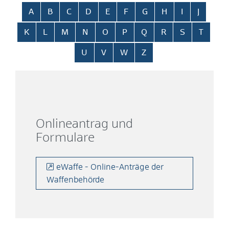
Alphabetisches Register überspringen
A
B
C
D
E
F
G
H
I
J
K
L
M
N
O
P
Q
R
S
T
U
V
W
Z
Onlineantrag und
Formulare
eWaffe - Online-Anträge der
Waffenbehörde