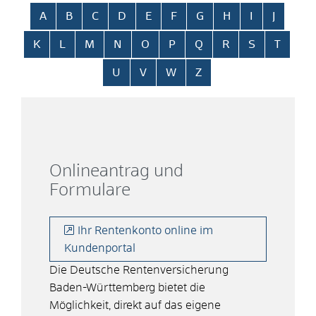
Alphabetisches Register überspringen
A
B
C
D
E
F
G
H
I
J
K
L
M
N
O
P
Q
R
S
T
U
V
W
Z
Onlineantrag und
Formulare
Ihr Rentenkonto online im
Kundenportal
Die Deutsche Rentenversicherung
Baden-Württemberg bietet die
Möglichkeit, direkt auf das eigene