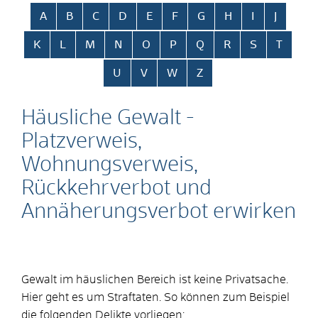
Alphabetisches Register überspringen
A
B
C
D
E
F
G
H
I
J
K
L
M
N
O
P
Q
R
S
T
U
V
W
Z
Häusliche Gewalt -
Platzverweis,
Wohnungsverweis,
Rückkehrverbot und
Annäherungsverbot erwirken
Gewalt im häuslichen Bereich ist keine Privatsache.
Hier geht es um Straftaten. So können zum Beispiel
die folgenden Delikte vorliegen: