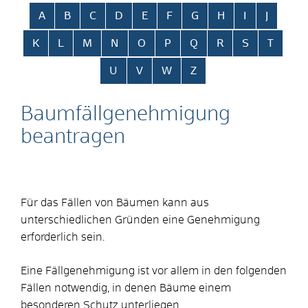
Alphabetisches Register überspringen
A
B
C
D
E
F
G
H
I
J
K
L
M
N
O
P
Q
R
S
T
U
V
W
Z
Baumfällgenehmigung
beantragen
Für das Fällen von Bäumen kann aus
unterschiedlichen Gründen eine Genehmigung
erforderlich sein.
Eine Fällgenehmigung ist vor allem in den folgenden
Fällen notwendig, in denen Bäume einem
besonderen Schutz unterliegen.