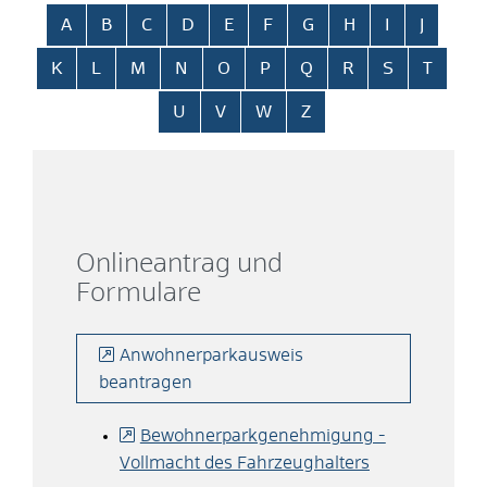
Alphabetisches Register überspringen
A
B
C
D
E
F
G
H
I
J
K
L
M
N
O
P
Q
R
S
T
U
V
W
Z
Onlineantrag und
Formulare
Anwohnerparkausweis
beantragen
Bewohnerparkgenehmigung -
Vollmacht des Fahrzeughalters