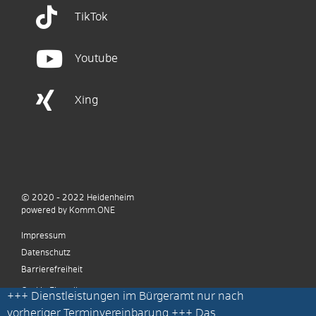
TikTok
Youtube
Xing
© 2020 - 2022
Heidenheim
p
owered by
Komm.ONE
Impressum
Datenschutz
Barrierefreiheit
Cookie Einstellungen
+++
Dienstleistungen im Bürgeramt nur nach
vorheriger Terminvereinbarung
+++ Das