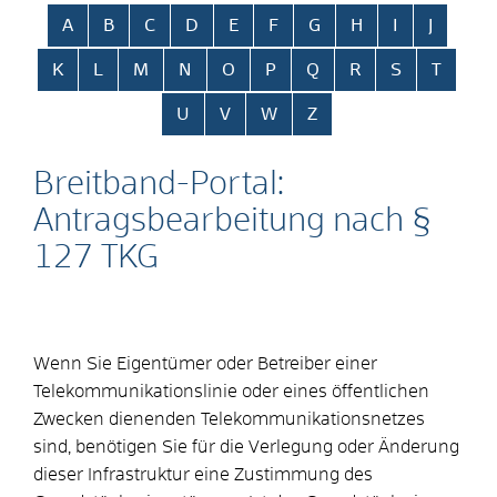
Alphabetisches Register überspringen
A
B
C
D
E
F
G
H
I
J
K
L
M
N
O
P
Q
R
S
T
U
V
W
Z
Breitband-Portal:
Antragsbearbeitung nach §
127 TKG
Wenn Sie Eigentümer oder Betreiber einer
Telekommunikationslinie oder eines öffentlichen
Zwecken dienenden Telekommunikationsnetzes
sind, benötigen Sie für die Verlegung oder Änderung
dieser Infrastruktur eine Zustimmung des