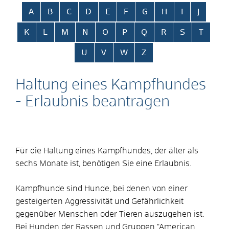
Alphabetisches Register überspringen
A
B
C
D
E
F
G
H
I
J
K
L
M
N
O
P
Q
R
S
T
U
V
W
Z
Haltung eines Kampfhundes
- Erlaubnis beantragen
Für die Haltung eines Kampfhundes, der älter als
sechs Monate ist, benötigen Sie eine Erlaubnis.
Kampfhunde sind Hunde, bei denen von einer
gesteigerten Aggressivität und Gefährlichkeit
gegenüber Menschen oder Tieren auszugehen ist.
Bei Hunden der Rassen und Gruppen "American