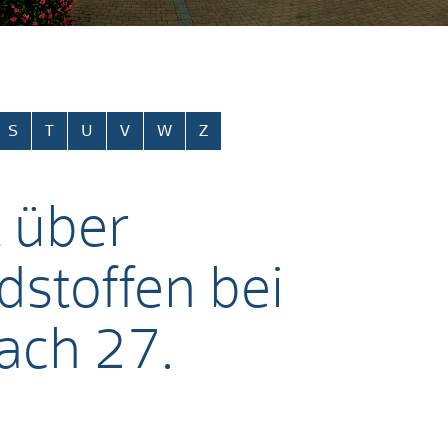
S
T
U
V
W
Z
 über
stoffen bei
ach 27.