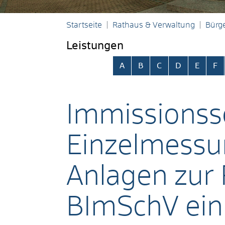
Startseite
Rathaus & Verwaltung
Bürge
Leistungen
Alphabetisches Register übersp
A
B
C
D
E
F
Immissionss
Einzelmessun
Anlagen zur 
BImSchV ein