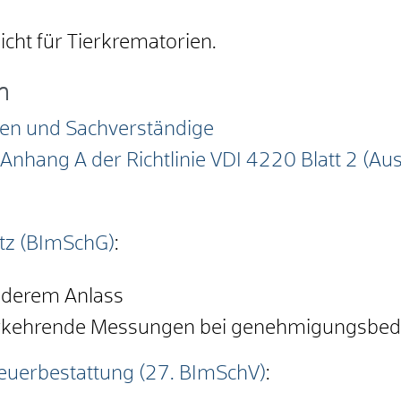
icht für Tierkrematorien.
n
en und Sachverständige
nhang A der Richtlinie VDI 4220 Blatt 2 (
tz (BImSchG)
:
derem Anlass
erkehrende Messungen bei genehmigungsbedü
euerbestattung (27. BImSchV
)
: