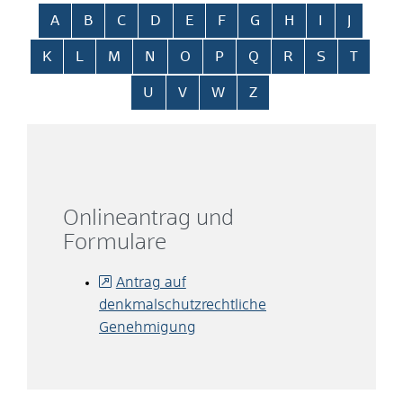
Alphabetisches Register überspringen
A
B
C
D
E
F
G
H
I
J
K
L
M
N
O
P
Q
R
S
T
U
V
W
Z
Onlineantrag und
Formulare
Antrag auf
denkmalschutzrechtliche
Genehmigung