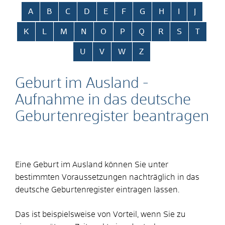
Alphabetisches Register überspringen
A
B
C
D
E
F
G
H
I
J
K
L
M
N
O
P
Q
R
S
T
U
V
W
Z
Geburt im Ausland -
Aufnahme in das deutsche
Geburtenregister beantragen
Eine Geburt im Ausland können Sie unter
bestimmten Voraussetzungen nachträglich in das
deutsche Geburtenregister eintragen lassen.
Das ist beispielsweise von Vorteil, wenn Sie zu