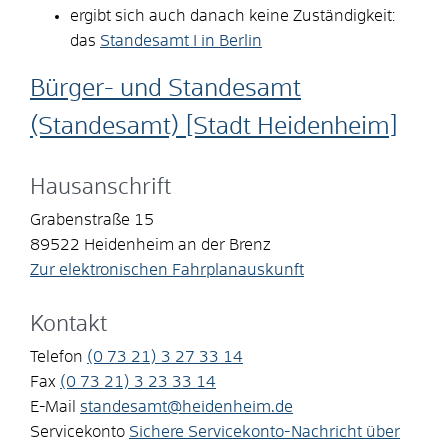
ergibt sich auch danach keine Zuständigkeit:
das
Standesamt I in Berlin
Bürger- und Standesamt
(Standesamt) [Stadt Heidenheim]
Hausanschrift
Grabenstraße 15
89522
Heidenheim an der Brenz
Zur elektronischen Fahrplanauskunft
Kontakt
Telefon
(0
73
21) 3
27
33
14
Fax
(0
73
21) 3
23
33
14
E-Mail
standesamt@heidenheim.de
Servicekonto
Sichere Servicekonto-Nachricht über