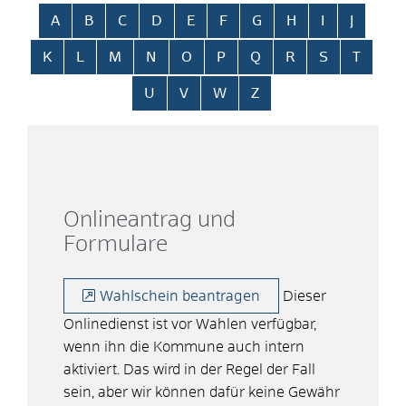
Alphabetisches Register überspringen
A
B
C
D
E
F
G
H
I
J
K
L
M
N
O
P
Q
R
S
T
U
V
W
Z
Onlineantrag und
Formulare
Wahlschein beantragen
Dieser
Onlinedienst ist vor Wahlen verfügbar,
wenn ihn die Kommune auch intern
aktiviert. Das wird in der Regel der Fall
sein, aber wir können dafür keine Gewähr