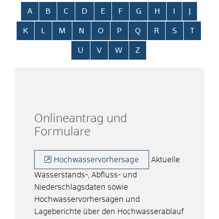
Alphabetisches Register überspringen
A
B
C
D
E
F
G
H
I
J
K
L
M
N
O
P
Q
R
S
T
U
V
W
Z
Onlineantrag und
Formulare
Hochwasservorhersage
Aktuelle
Wasserstands-, Abfluss- und
Niederschlagsdaten sowie
Hochwasservorhersagen und
Lageberichte über den Hochwasserablauf