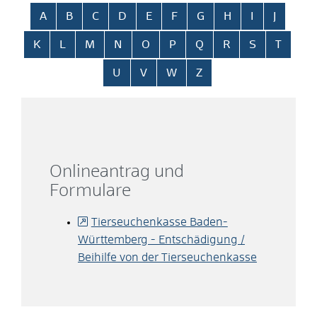
Alphabetisches Register überspringen
A
B
C
D
E
F
G
H
I
J
K
L
M
N
O
P
Q
R
S
T
U
V
W
Z
Onlineantrag und
Formulare
Tierseuchenkasse Baden-
Württemberg - Entschädigung /
Beihilfe von der Tierseuchenkasse