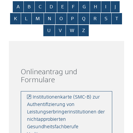
Alphabetisches Register überspringen
A
B
C
D
E
F
G
H
I
J
K
L
M
N
O
P
Q
R
S
T
U
V
W
Z
Onlineantrag und
Formulare
Institutionenkarte (SMC-B) zur
Authentifizierung von
Leistungserbringerinstitutionen der
nichtapprobierten
Gesundheitsfachberufe