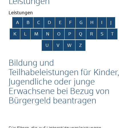
Leistungen
Leistungen
Alphabetisches Register überspringen
A
B
C
D
E
F
G
H
I
J
K
L
M
N
O
P
Q
R
S
T
U
V
W
Z
Bildung und
Teilhabeleistungen für Kinder,
Jugendliche oder junge
Erwachsene bei Bezug von
Bürgergeld beantragen