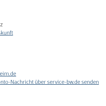
nz
skunft
heim.de
onto-Nachricht über service-bw.de senden