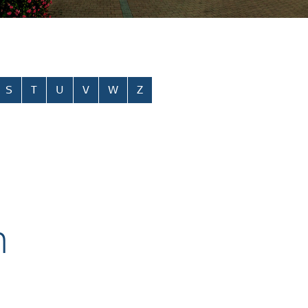
S
T
U
V
W
Z
n