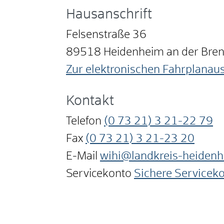
Hausanschrift
Felsenstraße 36
89518
Heidenheim an der Bre
Zur elektronischen Fahrplanau
Kontakt
Telefon
(0
73
21) 3
21-22
79
Fax
(0
73
21) 3
21-23
20
E-Mail
wihi@landkreis-heiden
Servicekonto
Sichere Servicek