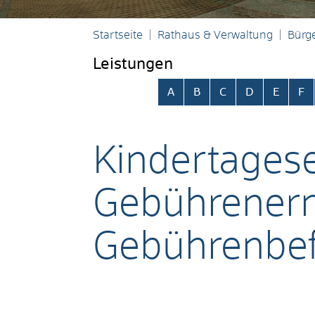
Startseite
Rathaus & Verwaltung
Bürge
Leistungen
Alphabetisches Register übersp
A
B
C
D
E
F
Kindertagese
Gebührener
Gebührenbef