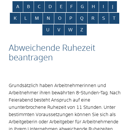
Alphabetisches Register überspringen
A
B
C
D
E
F
G
H
I
J
K
L
M
N
O
P
Q
R
S
T
U
V
W
Z
Abweichende Ruhezeit
beantragen
Grundsätzlich haben Arbeitnehmerinnen und
Arbeitnehmer ihren bewährten 8-Stunden-Tag. Nach
Feierabend besteht Anspruch auf eine
ununterbrochene Ruhezeit von 11 Stunden. Unter
bestimmten Voraussetzungen können Sie sich als
Arbeitgeberin oder Arbeitgeber für Arbeitnehmende
in Ihrem Unternehmen abweichende Ruhezeiten