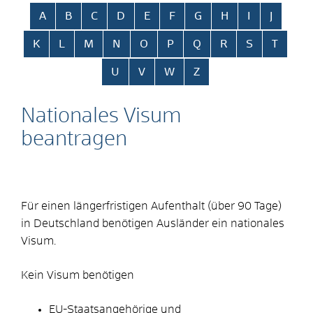
Alphabetisches Register überspringen
A
B
C
D
E
F
G
H
I
J
K
L
M
N
O
P
Q
R
S
T
U
V
W
Z
Nationales Visum
beantragen
Für einen längerfristigen Aufenthalt (über 90 Tage)
in Deutschland benötigen Ausländer ein nationales
Visum.
Kein Visum benötigen
EU-Staatsangehörige und