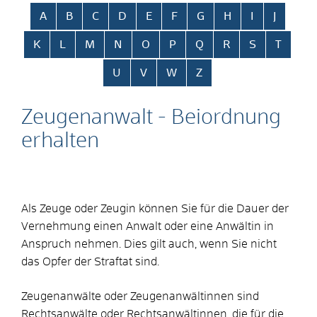
Alphabetisches Register überspringen
A
B
C
D
E
F
G
H
I
J
K
L
M
N
O
P
Q
R
S
T
U
V
W
Z
Zeugenanwalt - Beiordnung
erhalten
Als Zeuge oder Zeugin können Sie für die Dauer der
Vernehmung einen Anwalt oder eine Anwältin in
Anspruch nehmen. Dies gilt auch, wenn Sie nicht
das Opfer der Straftat sind.
Zeugenanwälte oder Zeugenanwältinnen sind
Rechtsanwälte oder Rechtsanwältinnen, die für die