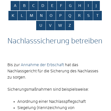
Alphabetisches Register überspringen
A
B
C
D
E
F
G
H
I
J
K
L
M
N
O
P
Q
R
S
T
U
V
W
Z
Nachlasssicherung betreiben
Bis zur
Annahme der Erbschaft
hat das
Nachlassgericht für die Sicherung des Nachlasses
zu sorgen.
Sicherungsmaßnahmen sind beispielsweise:
Anordnung einer Nachlasspflegschaft
Siegelung (Kennzeichnung von