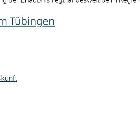
lung der Erlaubnis liegt landesweit beim Regi
m Tübingen
skunft