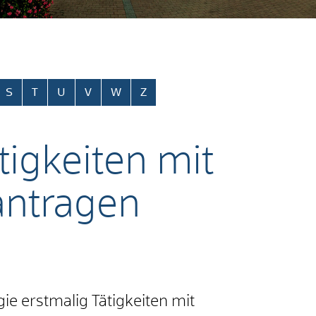
S
T
U
V
W
Z
igkeiten mit
antragen
ie erstmalig Tätigkeiten mit