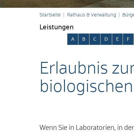
Startseite
Rathaus & Verwaltung
Bürge
Leistungen
Alphabetisches Register übersp
A
B
C
D
E
F
Erlaubnis zu
biologischen
Wenn Sie in Laboratorien, in de