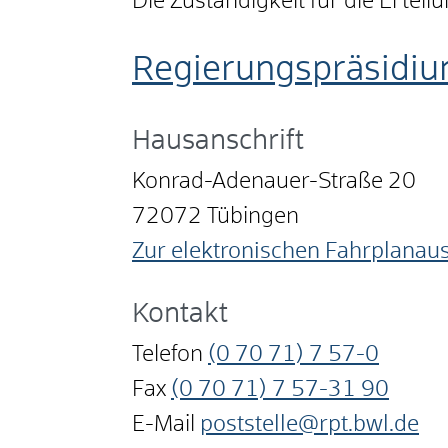
Die Zuständigkeit für die Ertei
Regierungspräsidiu
Hausanschrift
Konrad-Adenauer-Straße 20
72072
Tübingen
Zur elektronischen Fahrplanau
Kontakt
Telefon
(0
70
71) 7
57-0
Fax
(0
70
71) 7
57-31
90
E-Mail
poststelle@rpt.bwl.de