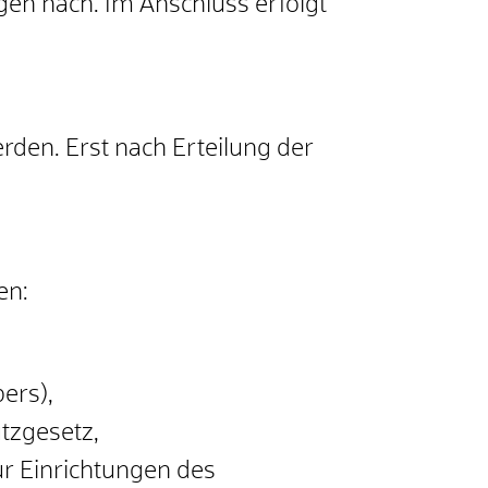
gen nach. Im Anschluss erfolgt
rden. Erst nach Erteilung der
en:
bers),
tzgesetz,
ür Einrichtungen des