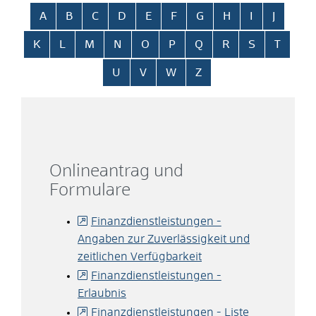
Alphabetisches Register überspringen
A
B
C
D
E
F
G
H
I
J
K
L
M
N
O
P
Q
R
S
T
U
V
W
Z
Onlineantrag und
Formulare
Finanzdienstleistungen -
Angaben zur Zuverlässigkeit und
zeitlichen Verfügbarkeit
Finanzdienstleistungen -
Erlaubnis
Finanzdienstleistungen - Liste