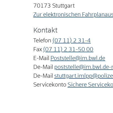
70173
Stuttgart
Zur elektronischen Fahrplanau
Kontakt
Telefon
(07
11) 2
31-4
Fax
(07
11) 2
31-50
00
E-Mail
Poststelle@im.bwl.de
De-Mail
poststelle@im.bwl.de-
De-Mail
stuttgart.imlpp@polize
Servicekonto
Sichere Servicek