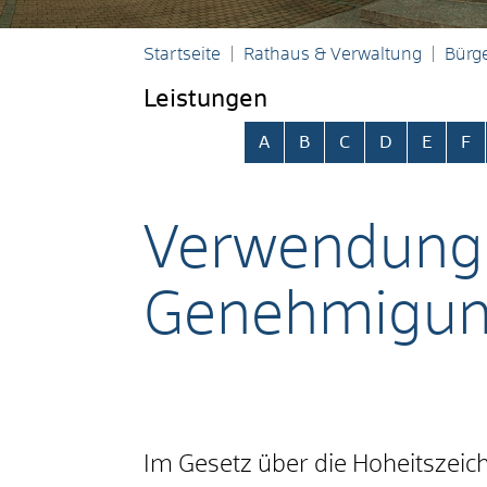
Startseite
Rathaus & Verwaltung
Bürge
Leistungen
Alphabetisches Register übersp
A
B
C
D
E
F
Verwendung
Genehmigun
Im Gesetz über die Hoheitszei