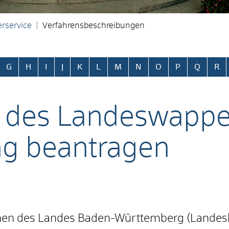
rservice
Verfahrensbeschreibungen
ringen
G
H
I
J
K
L
M
N
O
P
Q
R
 des Landeswappe
g beantragen
chen des Landes Baden-Württemberg (Landes