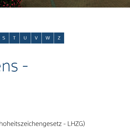
S
T
U
V
W
Z
ns -
hoheitszeichengesetz - LHZG)