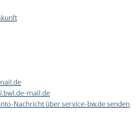
skunft
mail.de
i.bwl.de-mail.de
onto-Nachricht über service-bw.de senden