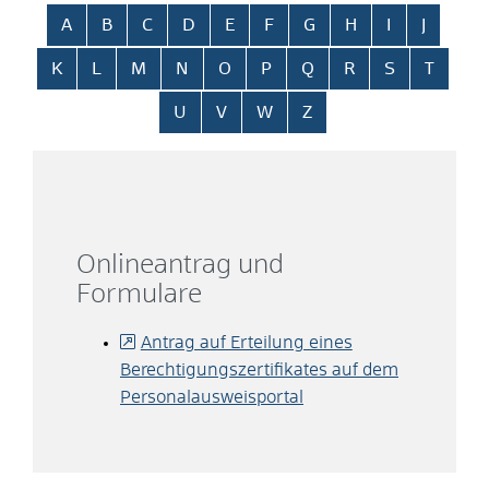
Alphabetisches Register überspringen
A
B
C
D
E
F
G
H
I
J
K
L
M
N
O
P
Q
R
S
T
U
V
W
Z
Onlineantrag und
Formulare
Antrag auf Erteilung eines
Berechtigungszertifikates auf dem
Personalausweisportal