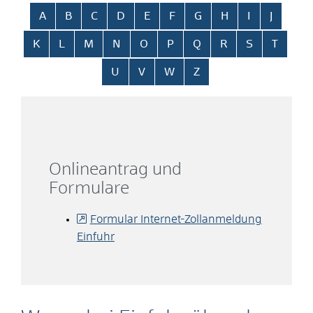
Alphabetisches Register überspringen
A
B
C
D
E
F
G
H
I
J
K
L
M
N
O
P
Q
R
S
T
U
V
W
Z
Onlineantrag und
Formulare
Formular Internet-Zollanmeldung
Einfuhr