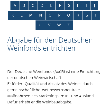
Alphabetisches Register überspringen
A
B
C
D
E
F
G
H
I
J
K
L
M
N
O
P
Q
R
S
T
U
V
W
Z
Abgabe für den Deutschen
Weinfonds entrichten
Der Deutsche Weinfonds (AdöR) ist eine Einrichtung
der deutschen Weinwirtschaft.
Er fördert Qualität und Absatz des Weines durch
gemeinschaftliche, wettbewerbsneutrale
Maßnahmen des Marketings im In- und Ausland.
Dafür erhebt er die Weinbauabgabe.