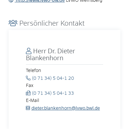
http://www.lvwo-bw.de
LVWO Weinsberg
Persönlicher Kontakt
Herr
Dr.
Dieter
Blankenhorn
Telefon
(0
71
34) 5
04-1
20
Fax
(0
71
34) 5
04-1
33
E-Mail
dieter.blankenhorn@lvwo.bwl.de