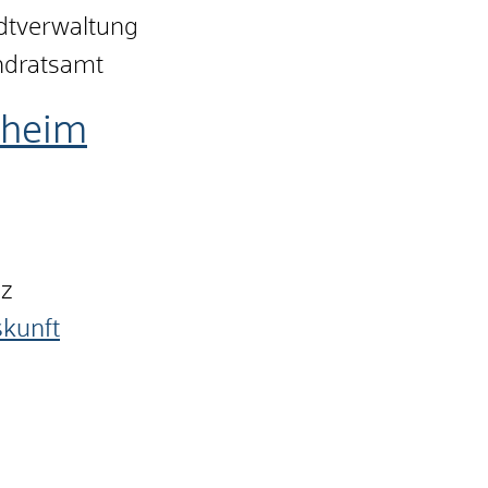
adtverwaltung
andratsamt
nheim
nz
skunft