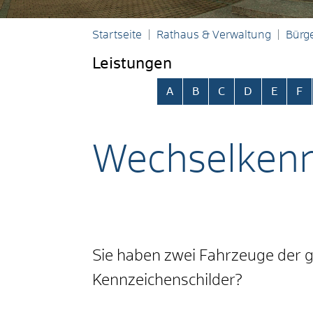
Startseite
Rathaus & Verwaltung
Bürge
Leistungen
Alphabetisches Register übersp
A
B
C
D
E
F
Wechselkenn
Sie haben zwei Fahrzeuge der 
Kennzeichenschilder?