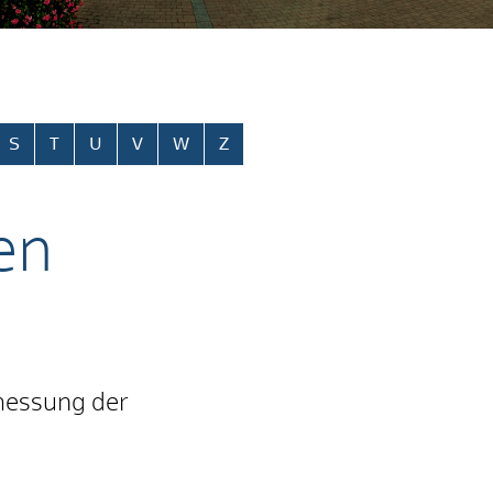
S
T
U
V
W
Z
en
bmessung der