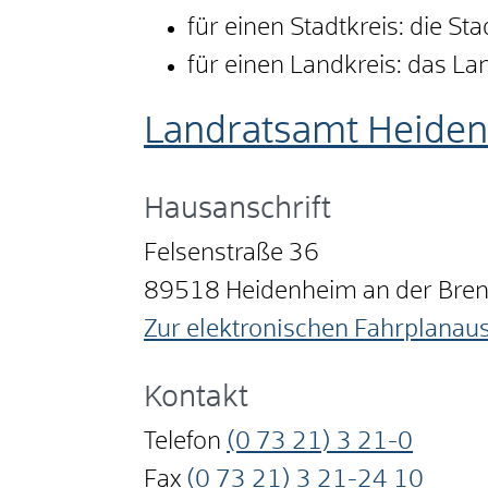
für einen Stadtkreis: die St
für einen Landkreis: das L
Landratsamt Heide
Hausanschrift
Felsenstraße 36
89518
Heidenheim an der Bre
Zur elektronischen Fahrplanau
Kontakt
Telefon
(0
73
21) 3
21-0
Fax
(0
73
21) 3
21-24
10