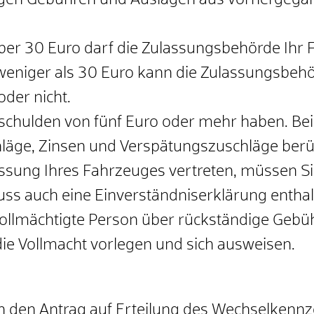
digen Gebühren und Auslagen aus vorhergeg
er 30 Euro darf die Zula
s
sungsbehörde Ihr F
weniger als 30 Euro kann die Zula
s
sungsbehör
der nicht.
rschulden von fünf Euro oder mehr haben.
Bei
äge, Zinsen und Verspätungszuschläge b
e
rü
assung Ihres Fahrzeuges vertreten, müssen Sie
uss auch eine Einverständniserklärung enthal
ollmächtigte Person über rückständige Gebü
die Vollmacht vorlegen und sich ausweisen.
n den Antrag auf Erteilung des Wechselkennz