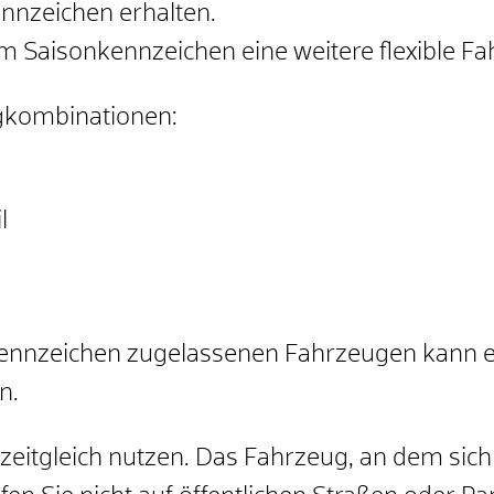
nnzeichen erhalten.
um Saisonkennzeichen eine weitere flexible 
ugkombinationen:
l
ennzeichen zugelassenen Fahrze
u
gen kann e
n.
zeitgleich nutzen.
Das Fah
r
zeug, an dem sich 