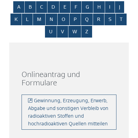
Alphabetisches Register überspringen
A
B
C
D
E
F
G
H
I
J
K
L
M
N
O
P
Q
R
S
T
U
V
W
Z
Onlineantrag und
Formulare
Gewinnung, Erzeugung, Erwerb,
Abgabe und sonstigen Verbleib von
radioaktiven Stoffen und
hochradioaktiven Quellen mitteilen