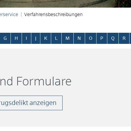
rservice
Verfahrensbeschreibungen
ringen
G
H
I
J
K
L
M
N
O
P
Q
R
und Formulare
ugsdelikt anzeigen