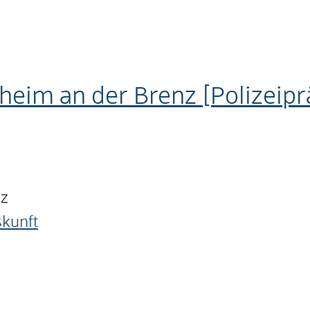
nheim an der Brenz [Polizeip
nz
skunft