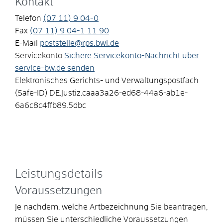
Kontakt
Telefon
(07
11) 9
04-0
Fax
(07
11) 9
04-1
11
90
E-Mail
poststelle@rps.bwl.de
Servicekonto
Sichere Servicekonto-Nachricht über
service-bw.de senden
Elektronisches Gerichts- und Verwaltungspostfach
(Safe-ID)
DE.Justiz.caaa3a26-ed68-44a6-ab1e-
6a6c8c4ffb89.5dbc
Leistungsdetails
Voraussetzungen
Je nachdem, welche Artbezeichnung Sie beantragen,
müssen Sie unterschiedliche Voraussetzungen