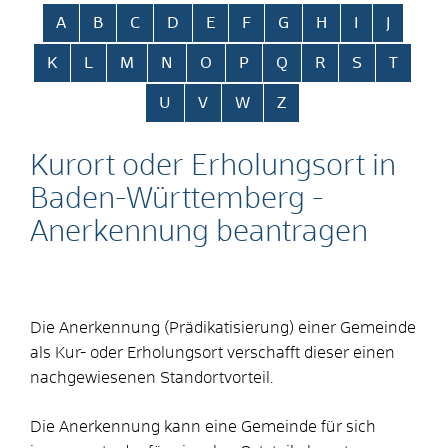
Alphabetisches Register überspringen
A
B
C
D
E
F
G
H
I
J
K
L
M
N
O
P
Q
R
S
T
U
V
W
Z
Kurort oder Erholungsort in
Baden-Württemberg -
Anerkennung beantragen
Die Anerkennung (Prädikatisierung) einer Gemeinde
als Kur- oder Erholungsort verschafft dieser einen
nachgewiesenen Standortvorteil.
Die Anerkennung kann eine Gemeinde für sich