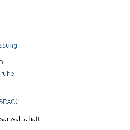
assung
n
sruhe
(BRAO)
:
tsanwaltschaft