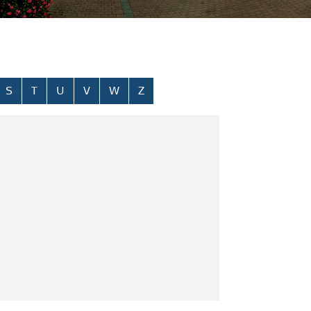
S
T
U
V
W
Z