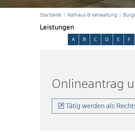
Startseite
Rathaus & Verwaltung
Bürge
Leistungen
Alphabetisches Register übersp
A
B
C
D
E
F
Onlineantrag 
Tätig werden als Recht