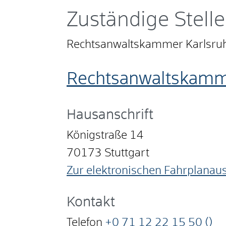
Zuständige Stelle
Rechtsanwaltskammer Karlsruh
Rechtsanwaltskamme
Hausanschrift
Königstraße 14
70173
Stuttgart
Zur elektronischen Fahrplanau
Kontakt
Telefon
+0
71
12
22
15
50 ()