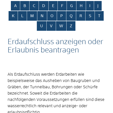
Alphabetisches Register überspringen
A
B
C
D
E
F
G
H
I
J
K
L
M
N
O
P
Q
R
S
T
U
V
W
Z
Erdaufschluss anzeigen oder
Erlaubnis beantragen
Als Erdaufschluss werden Erdarbeiten wie
beispielsweise das Ausheben von Baugruben und
Gräben, der Tunnelbau, Bohrungen oder Schürfe
bezeichnet. Soweit die Erdarbeiten die
nachfolgenden Voraussetzungen erfüllen sind diese
wasserrechtlich relevant und anzeige- oder
erlaubnispflichtig.