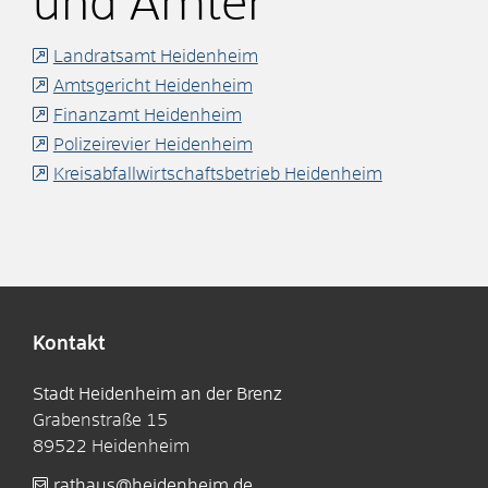
und Ämter
Landratsamt Heidenheim
Amtsgericht Heidenheim
Finanzamt Heidenheim
Polizeirevier Heidenheim
Kreisabfallwirtschaftsbetrieb Heidenheim
Kontakt
Stadt Heidenheim an der Brenz
Grabenstraße 15
89522
Heidenheim
rathaus@heidenheim.de