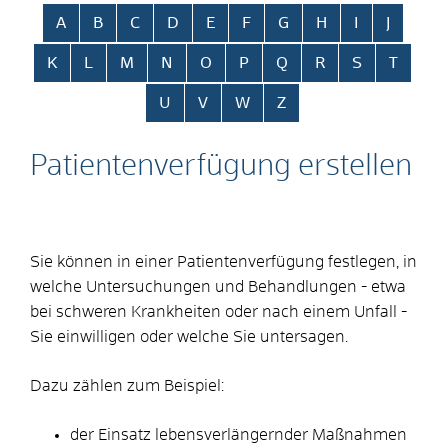
Alphabetisches Register überspringen
A
B
C
D
E
F
G
H
I
J
K
L
M
N
O
P
Q
R
S
T
U
V
W
Z
Patientenverfügung erstellen
Sie können in einer Patientenverfügung festlegen, in
welche Untersuchungen und Behandlungen - etwa
bei schweren Krankheiten oder nach einem Unfall -
Sie einwilligen oder welche Sie untersagen.
Dazu zählen zum Beispiel:
der Einsatz lebensverlängernder Maßnahmen