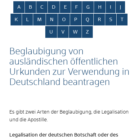
Alphabetisches Register überspringen
A
B
C
D
E
F
G
H
I
J
K
L
M
N
O
P
Q
R
S
T
U
V
W
Z
Beglaubigung von
ausländischen öffentlichen
Urkunden zur Verwendung in
Deutschland beantragen
Es gibt zwei Arten der Beglaubigung, die Legalisation
und die Apostille.
Legalisation der deutschen Botschaft oder des